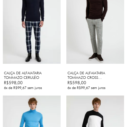
CALÇA DE ALFAIATARIA
CALÇA DE ALFAIATARIA
TOMMAZO CERULÉO
TOMMAZO CROSS
BROWN/GREEN
R$598,00
R$598,00
6
x de
R$99,67
sem juros
6
x de
R$99,67
sem juros