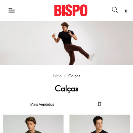
0
Início
Calças
>
Calças