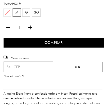
TAMANHO:
M
P
M
G
GG
Entregas para o CEP:
ALTERAR CEP
Meios de envio
OK
Não sei meu CEP
A malha Etore Navy é confeccionado em tricot. Possui caimento reto,
decote redondo, gola interna colorido na cor azul flour, mangas
longas, barra larga canelada, e aplicação da plaquinha de metal na