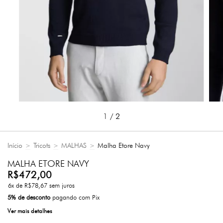
1
/
2
Início
Tricots
MALHAS
Malha Etore Navy
>
>
>
MALHA ETORE NAVY
R$472,00
6
x de
R$78,67
sem juros
5% de desconto
pagando com Pix
Ver mais detalhes