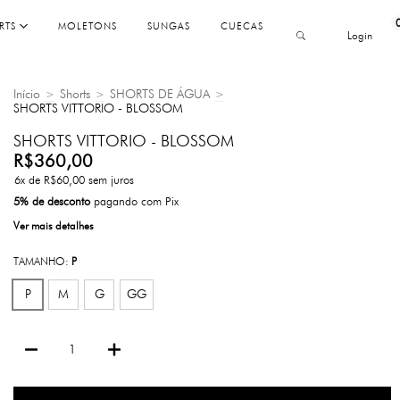
RTS
MOLETONS
SUNGAS
CUECAS
Login
Início
Shorts
SHORTS DE ÁGUA
>
>
>
SHORTS VITTORIO - BLOSSOM
SHORTS VITTORIO - BLOSSOM
R$360,00
6
x de
R$60,00
sem juros
5% de desconto
pagando com Pix
Ver mais detalhes
TAMANHO:
P
P
M
G
GG