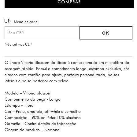
Entregas para o CEP:
ALTERAR CEP
Meios de envio
OK
Não sei meu CEP
O Shorts Vittorio Blossom da Bispo é confeccionado em microfibra de
secagem rápida. Possui o comprimento longo, estampa exclusiva, cós
elástico com cordão para ajuste, ponteira personalizada, bolsos
laterais e bolso posterior com velcro.
Modelo – Vittorio blossom
Comprimento da peça - Longo
Estampa – Floral
Cor – Preto, amarelo, off-white e vermelho
Composição - 90% poliéster 10% elastano
Garantia - Contra defeito de fabricação
Origem do produto – Nacional