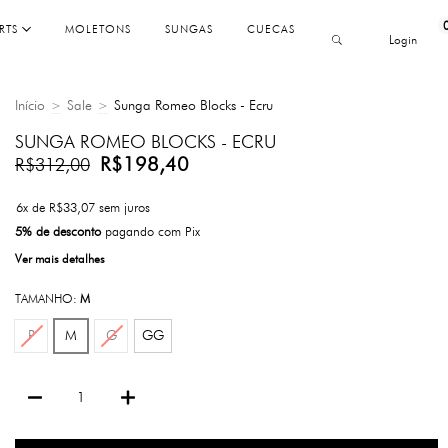
RTS
MOLETONS
SUNGAS
CUECAS
Login
Início
Sale
Sunga Romeo Blocks - Ecru
>
>
SUNGA ROMEO BLOCKS - ECRU
R$198,40
R$312,00
6
x de
R$33,07
sem juros
5% de desconto
pagando com Pix
Ver mais detalhes
TAMANHO:
M
P
M
G
GG