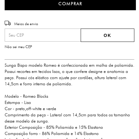
Entregas para o CEP:
ALTERAR CEP
Meios de envio
OK
Não sei meu CEP
Sunga Bispo modelo Romeo é confeccionada em malha de poliamida.
Possui recortes em tecidos lisos, o que confere designe e anatomia a
peça. Possui cós elástico com ajuste por cordões, altura lateral com
14,5cm e forro interno de poliamida.
Modelo - Romeo Blocks
Estampa - Liso
Cor - preto,off-white e verde
Comprimento da peça - Lateral com 14,5cm para todos os tamanho
desse modelo de sunga.
Exterior Composição - 85% Poliamida e 15% Elastano
Composição forro - 86% Poliamida e 14% Elastano