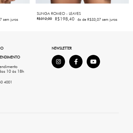
SUNGA ROMEO - LEAVES
R$312,00
R$198,40
7
sem juros
6
x de
R$33,07
sem juros
CO
NEWSLETTER
ATENDIMENTO
tendimento
das 10 às 18h
40 4001