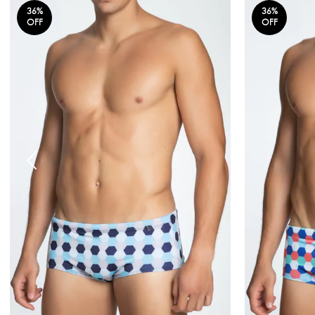
36
%
36
%
OFF
OFF