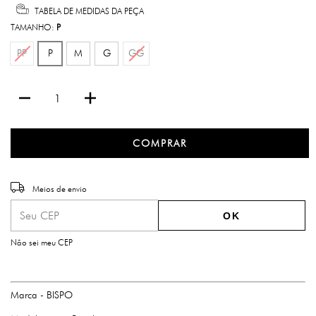
TABELA DE MEDIDAS DA PEÇA
TAMANHO:
P
PP
P
M
G
GG
Entregas para o CEP:
ALTERAR CEP
Meios de envio
OK
Não sei meu CEP
Marca - BISPO