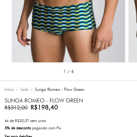
1
/
4
Início
Sale
Sunga Romeo - Flow Green
>
>
SUNGA ROMEO - FLOW GREEN
R$198,40
R$312,00
6
x de
R$33,07
sem juros
5% de desconto
pagando com Pix
Ver mais detalhes