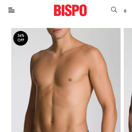
0
36
%
OFF