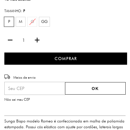
TAMANHO:
P
P
M
G
GG
Entregas para o CEP:
ALTERAR CEP
Meios de envio
OK
Não sei meu CEP
Sunga Bispo modelo Romeo é confeccionada em malha de poliamida
estampada. Possui cós elástico com ajuste por cordões, laterais largas